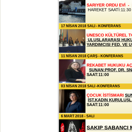
SARIYER ORDU EVİ - 
HAREKET SAATİ:11:3
17 NİSAN 2018 SALI - KONFERANS
UNESCO KÜLTÜREL 
ULUSLARARASI HUKU
YARDIMCISI FED. VE 
SAAT:11:00
11 NİSAN 2018 ÇARŞ - KONFERANS
REKABET HUKUKU AÇI
SUNAN:PROF. DR. S
SAAT:11:00
03 NİSAN 2018 SALI -KONFERANS
ÇOCUK İSTİSMARI
SU
İST.KADIN KURULUŞL
SAAT:11:00
6 MART 2018 - SALI
SAKIP SABANCI 