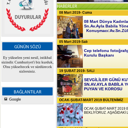
1
2
3
4
5
6
7
HABERLER
08 Mart 2019- Cuma
08 Mart Dünya Kadınla
Sn.Av.Ayla Babila Yö
Konuşmacı:Av.Sn.Zül
05 Mart 2019-Salı
GÜNÜN SÖZÜ
Cep telefonu fotoğraf
Kurulu Başkanı
Ey yükselen yeni nesil, istikbal
sizindir. Cumhuriyet'i biz kurduk,
O'nu yükseltecek ve sürdürecek
19 ŞUBAT 2019- SALI
sizlersiniz.
SEVGİLİLER GÜNÜ KU
SN.AV.AYLA BABİLA 
PUYAN VE KOROSU
BAĞLANTILAR
Google
OCAK-ŞUBAT-MART 2019 BÜLTENİMİZ
OCAK-ŞUBAT-MART 2019 B
BEKLİYORUZ. AŞAĞIDAKİ L