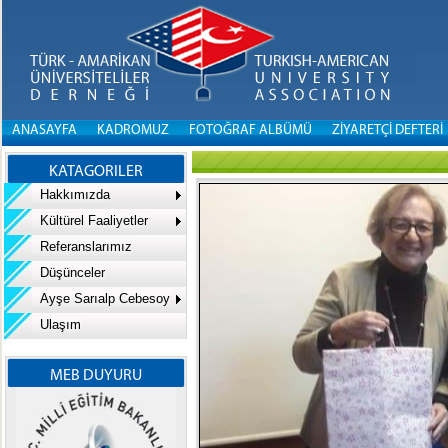
ANASAYFA
KADROMUZ
FOTOĞRAF ALBÜMÜ
ZİYARETÇİ DEFTERİ
KATAGORILER
Hakkımızda
Kültürel Faaliyetler
Referanslarımız
Düşünceler
Ayşe Sarıalp Cebesoy
Ulaşım
MEB DUYURU