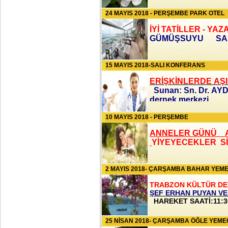
24 MAYIS 2018 - PERŞEMBE PARK OTEL
İYİ TATİLLER - YA
GÜMÜŞSUYU SAAT
15 MAYIS 2018-SALI KONFERANS
ERİŞKİNLERDE A
Sunan: Sn. Dr. A
dernek merkezi
10 MAYIS 2018 - PERŞEMBE
ANNELER GÜNÜ A
YİYEYECEKLER S
2 MAYIS 2018- ÇARŞAMBA BAHAR YEME
TRABZON KÜLTÜR DE
ŞEF ERHAN PUYAN VE
HAREKET SAATİ:11:
25 NİSAN 2018- ÇARŞAMBA ÖĞLE YEME