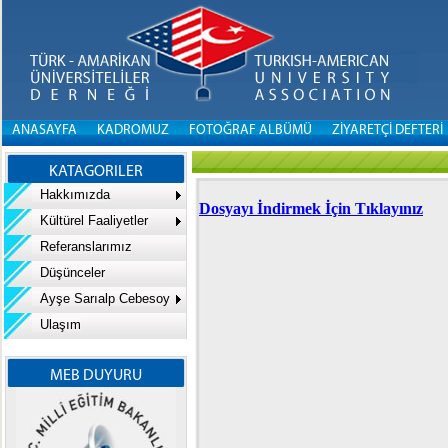
ANASAYFA
KADROMUZ
FOTOĞRAF ALBÜMÜ
ZİYARETÇİ DEFTERİ
KATAGORILER
Hakkımızda
Dosyayı İndirmek İçin Tıklayınız
Kültürel Faaliyetler
Referanslarımız
Düşünceler
Ayşe Sarıalp Cebesoy
Ulaşım
MEB DUYURU