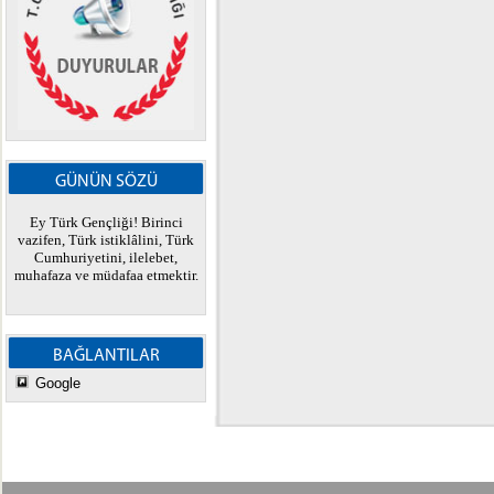
GÜNÜN SÖZÜ
Ey Türk Gençliği! Birinci
vazifen, Türk istiklâlini, Türk
Cumhuriyetini, ilelebet,
muhafaza ve müdafaa etmektir.
BAĞLANTILAR
Google