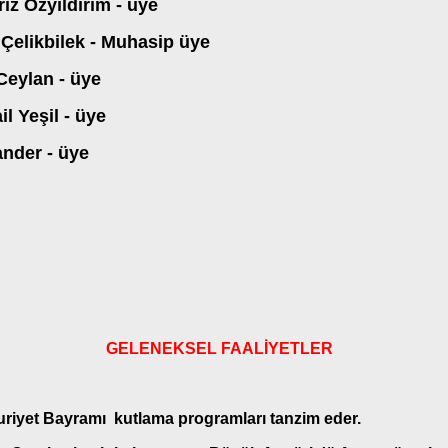
riz Özyıldırım - üye
Çelikbilek - Muhasip üye
Ceylan - üye
il Yeşil - üye
nder - üye
GELENEKSEL FAALİYETLER
iyet Bayramı kutlama programları tanzim eder.