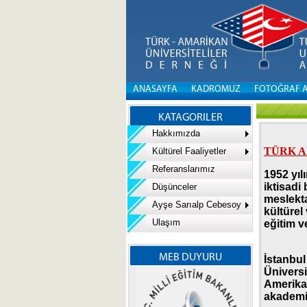
ANASAYFA
KADROMUZ
FOTOĞRAF 
KATAGORILER
Hakkımızda
TÜRK A
Kültürel Faaliyetler
Referanslarımız
1952 yıl
iktisadi
Düşünceler
meslekta
Ayşe Sarıalp Cebesoy
kültürel
Ulaşım
eğitim v
MEB DUYURU
İstanbul
Üniversi
Amerikan
akademi