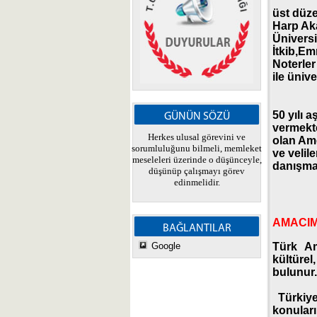
üst düze
Harp Ak
Üniversi
İtkib,Emn
Noterler 
ile üniv
50 yılı 
GÜNÜN SÖZÜ
vermekt
Herkes ulusal görevini ve
olan Ame
sorumluluğunu bilmeli, memleket
ve velile
meseleleri üzerinde o düşünceyle,
danışma
düşünüp çalışmayı görev
edinmelidir.
AMACIM
BAĞLANTILAR
Google
Türk Am
kültürel
bulunur.
Türkiye
konuları 