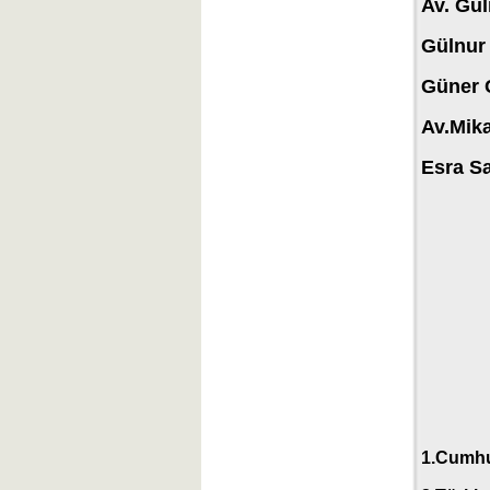
Av. Gül
Gülnur 
Güner 
Av.Mika
Esra Sa
1.
Cumhur