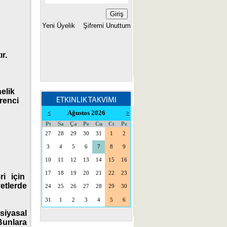
Yeni Üyelik
Şifremi Unuttum
r.
elik
renci
ETKINLIK TAKVIMI
Ağustos 2026
<
>
Pt
Sa
Ça
Pe
Cu
Ct
Pz
27
28
29
30
31
1
2
3
4
5
6
7
8
9
10
11
12
13
14
15
16
17
18
19
20
21
22
23
ri için
etlerde
24
25
26
27
28
29
30
31
1
2
3
4
5
6
siyasal
 Bunlara