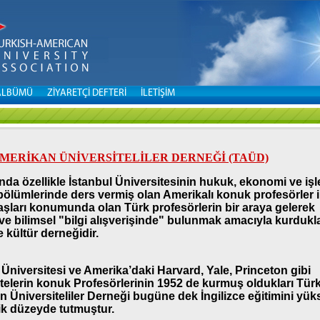
ALBÜMÜ
ZİYARETÇİ DEFTERİ
İLETİŞİM
MERİKAN ÜNİVERSİTELİLER DERNEĞİ (TAÜD)
ında özellikle İstanbul Üniversitesinin hukuk, ekonomi ve iş
 bölümlerinde ders vermiş olan Amerikalı konuk profesörler i
şları konumunda olan Türk profesörlerin bir araya gelerek
 ve bilimsel "bilgi alışverişinde" bulunmak amacıyla kurdukla
e kültür derneğidir.
 Üniversitesi ve Amerika’daki Harvard, Yale, Princeton gibi
telerin konuk Profesörlerinin 1952 de kurmuş oldukları Tür
 Üniversiteliler Derneği bugüne dek İngilizce eğitimini yük
k düzeyde tutmuştur.