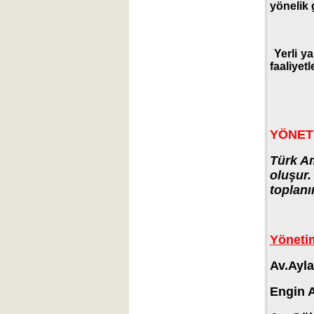
yönelik 
Yerli ya
faaliyet
YÖNET
Türk Am
oluşur
toplanı
Yöneti
Av.Ayla
Engin A