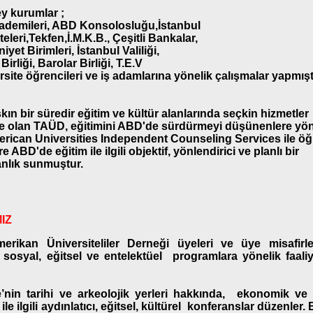
y kurumlar ;
ademileri, ABD Konsolosluğu,İstanbul
teleri,Tekfen,İ.M.K.B., Çeşitli Bankalar,
iyet Birimleri, İstanbul Valiliği,
Birliği, Barolar Birliği, T.E.V
ersite öğrencileri ve iş adamlarına yönelik çalışmalar yapmıştı
aşkın bir süredir eğitim ve kültür alanlarında seçkin hizmetler
e olan TAÜD, eğitimini ABD'de sürdürmeyi düşünenlere yön
rican Universities Independent Counseling Services ile öğ
re ABD'de eğitim ile ilgili objektif, yönlendirici ve planlı bir
nlık sunmuştur.
IZ
erikan Üniversiteliler Derneği üyeleri ve üye misafirle
, sosyal, eğitsel ve entelektüel programlara yönelik faaliy
’nin tarihi ve arkeolojik yerleri hakkında, ekonomik ve 
ile ilgili aydınlatıcı, eğitsel, kültürel konferanslar düzenler.