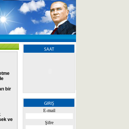
SAAT
letme
le
rı bir
GIRIŞ
E-mail
k
sek ve
Şifre