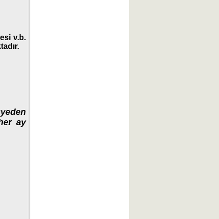
si v.b.
tadır.
 üyeden
her ay