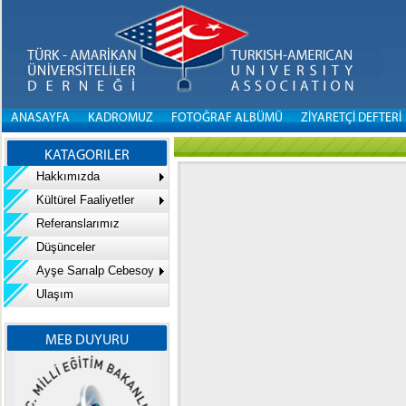
ANASAYFA
KADROMUZ
FOTOĞRAF ALBÜMÜ
ZİYARETÇİ DEFTERİ
KATAGORILER
Hakkımızda
Kültürel Faaliyetler
Referanslarımız
Düşünceler
Ayşe Sarıalp Cebesoy
Ulaşım
MEB DUYURU