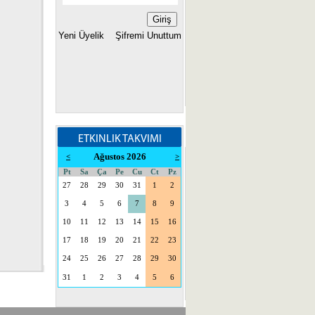
Yeni Üyelik
Şifremi Unuttum
ETKINLIK TAKVIMI
Ağustos 2026
<
>
Pt
Sa
Ça
Pe
Cu
Ct
Pz
27
28
29
30
31
1
2
3
4
5
6
7
8
9
10
11
12
13
14
15
16
17
18
19
20
21
22
23
24
25
26
27
28
29
30
31
1
2
3
4
5
6