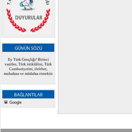
GÜNÜN SÖZÜ
Ey Türk Gençliği! Birinci
vazifen, Türk istiklâlini, Türk
Cumhuriyetini, ilelebet,
muhafaza ve müdafaa etmektir.
BAĞLANTILAR
Google