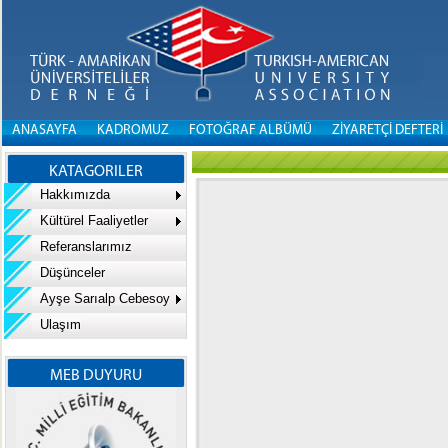
ANASAYFA
KADROMUZ
FOTOĞRAF ALBÜMÜ
ZİYARETÇİ DEFTERİ
KATAGORILER
Hakkımızda
Kültürel Faaliyetler
Referanslarımız
Düşünceler
Ayşe Sarıalp Cebesoy
Ulaşım
MEB DUYURU