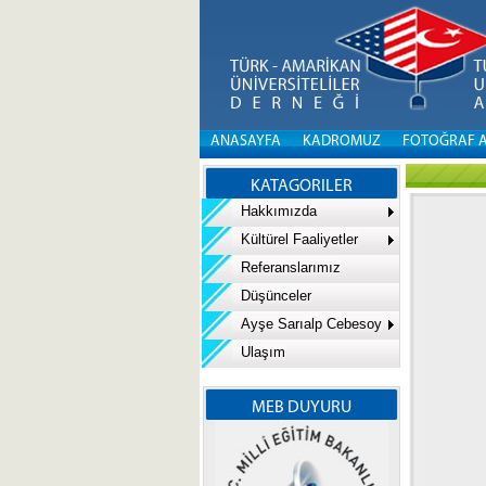
ANASAYFA
KADROMUZ
FOTOĞRAF 
KATAGORILER
Hakkımızda
Kültürel Faaliyetler
Referanslarımız
Düşünceler
Ayşe Sarıalp Cebesoy
Ulaşım
MEB DUYURU