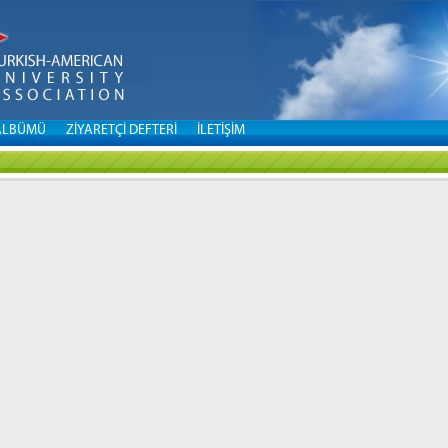
ALBÜMÜ
ZİYARETÇİ DEFTERİ
İLETİŞİM