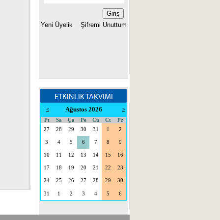
Yeni Üyelik
Şifremi Unuttum
ETKINLIK TAKVIMI
Ağustos 2026
<
>
Pt
Sa
Ça
Pe
Cu
Ct
Pz
27
28
29
30
31
1
2
3
4
5
6
7
8
9
10
11
12
13
14
15
16
17
18
19
20
21
22
23
24
25
26
27
28
29
30
31
1
2
3
4
5
6